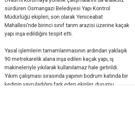
sürdüren Osmangazi Belediyesi Yapı Kontrol
Müdürlüğü ekipleri, son olarak Yeniceabat
Mahallesi’nde birinci sınıf tarım arazisi üzerine kaçak
yapı inşa edildiğini tespit etti.
Yasal işlemlerin tamamlanmasının ardından yaklaşık
90 metrekarelik alana inşa edilen kaçak yapı, iş
makineleriyle yıkılarak kullanılamaz hale getirildi.
Yıkım çalışması sırasında yapının bodrum katında bir
kedinin yavruladığını fark eden ekipler, durumu
hemen Osmangazi Belediyesi Veteriner İşleri
Müdürlüğü’ne bildirdi. Yıkımın olduğu yere gelen
veteriner ekipleri, anne kedi ile yavrularını güvenli bir
şekilde bulundukları yerden alarak koruma altına aldı.
Osmangazi Belediyesi’nin kararlı denetim ve yıkım