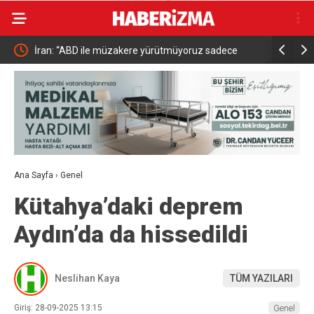
ABD ile müzakere yürütmüyoruz sadece
Kestel’de yollar yenilenip g
r üzerinden mesaj alışverişinde bulunuyoruz”
Ana Sayfa
›
Genel
Kütahya’daki deprem
Aydın’da da hissedildi
Neslihan Kaya
TÜM YAZILARI
Giriş: 28-09-2025 13:15
Genel