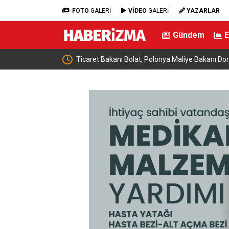
FOTO
GALERİ
VİDEO
GALERİ
YAZARLAR
Gündem
anı Domanski ile bir araya
Almanya’da Ren Nehri’nde kuraklık alarm
yaşandı