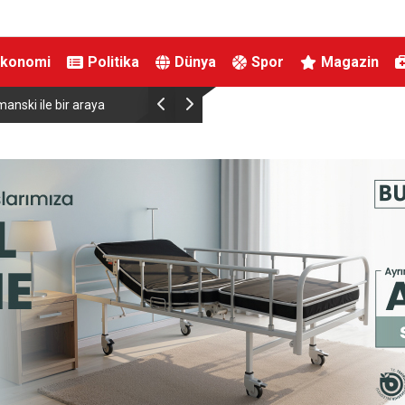
Ekonomi
Politika
Dünya
Spor
Magazin
ı: Su seviyesinde tarihi düşüş
Uludağ’da çıkan orman yangını söndürü