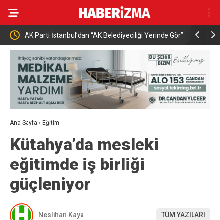
Vatan
AK Parti İstanbul’dan “AK Belediyeciliği Yerinde Gör”
Buharkent’
programı
Ana Sayfa
›
Eğitim
Kütahya’da mesleki
eğitimde iş birliği
güçleniyor
Neslihan Kaya
TÜM YAZILARI