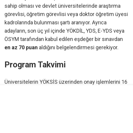
sahip olması ve devlet üniversitelerinde araştırma
görevlisi, öğretim görevlisi veya doktor öğretim üyesi
kadrolarında bulunması şartı aranıyor. Ayrıca
adayların, son üç yıl içinde YÖKDİL, YDS, E-YDS veya
ÖSYM tarafından kabul edilen eşdeğer bir sınavdan
en az 70 puan
aldığını belgelendirmesi gerekiyor.
Program Takvimi
Üniversitelerin YÖKSİS üzerinden onay işlemlerini 16
Eylül 2026 tarihine kadar tamamlaması bekleniyor.
Orta Doğu Teknik Üniversitesi tarafından
gerçekleştirilecek Seviye Tespit Sınavı (STS) 5-6-7
Ekim 2026 tarihlerinde düzenlenecek. Eğitim süreci
ise Ekim 2026 ile Ocak 2027 tarihleri arasında
yürütülecek.