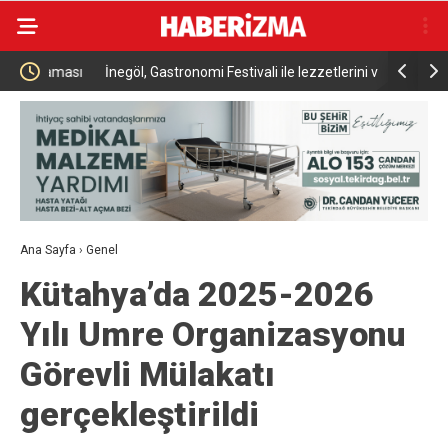
ması
İnegöl, Gastronomi Festivali ile lezzetlerini vitrine
Nilüfer’de
çıkarıyor
Ana Sayfa
›
Genel
Kütahya’da 2025-2026
Yılı Umre Organizasyonu
Görevli Mülakatı
gerçekleştirildi