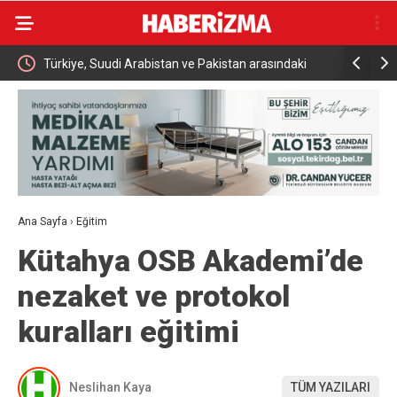
Türkiye, Suudi Arabistan ve Pakistan arasındaki
İki otomobi
tarihi savunma anlaşması dünya basınında
kazadan kı
Ana Sayfa
›
Eğitim
Kütahya OSB Akademi’de
nezaket ve protokol
kuralları eğitimi
Neslihan Kaya
TÜM YAZILARI