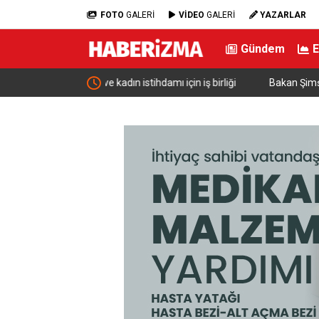
FOTO
GALERİ
VİDEO
GALERİ
YAZARLAR
Gündem
ı için iş birliği
Bakan Şimşek: “Batman’da muazzam bir hizmet f