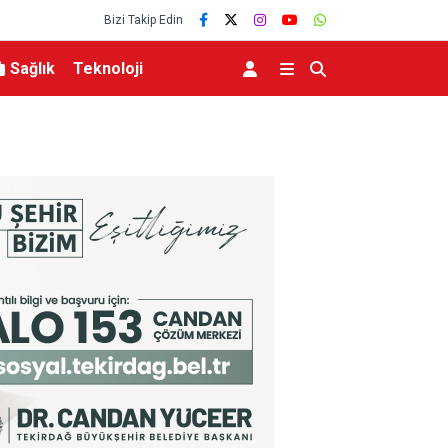
Bizi Takip Edin
Sağlık
Teknoloji
lerce vatandaşa
Menderes Belediye Başkanı İlkay Çiçek tutukla