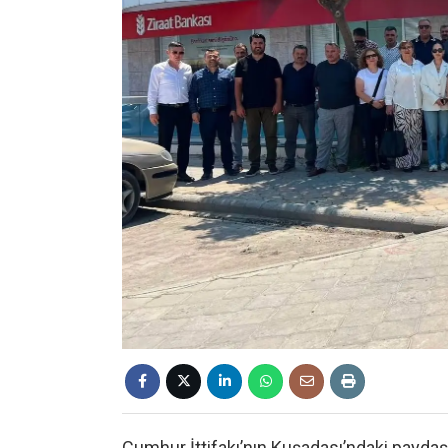
Cumhur İttifakı’nın Kuşadası’ndaki paydaşla