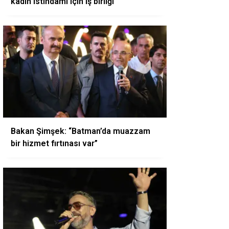
kadın istihdamı için iş birliği
Bakan Şimşek: “Batman’da muazzam
bir hizmet fırtınası var”