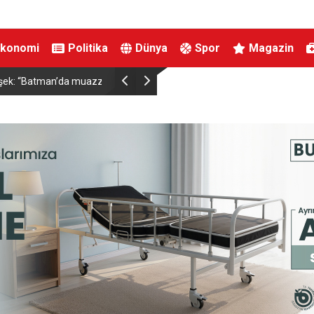
Ekonomi
Politika
Dünya
Spor
Magazin
ırtınası var”
Resul Dindar ve Ümit Yaşar, Kastamonu’da bin
unutulmaz bir gece yaşattı