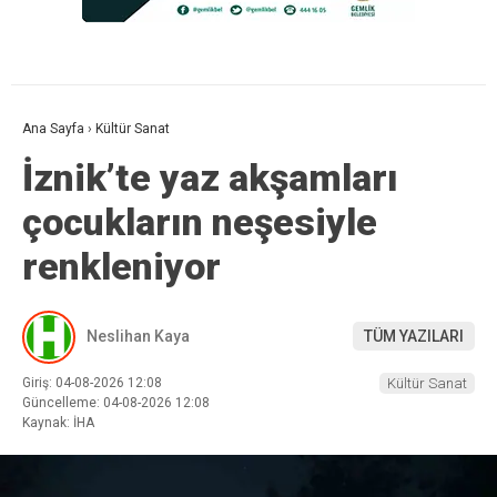
Ana Sayfa
›
Kültür Sanat
İznik’te yaz akşamları
çocukların neşesiyle
renkleniyor
Neslihan Kaya
TÜM YAZILARI
Giriş: 04-08-2026 12:08
Kültür Sanat
Güncelleme: 04-08-2026 12:08
Kaynak: İHA