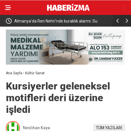
Almanya’da Ren Nehri’nde kuraklık alarmı: Su
Uludağ’da
seviyesinde tarihi düşüş yaşandı
Ana Sayfa
›
Kültür Sanat
Kursiyerler geleneksel
motifleri deri üzerine
işledi
Neslihan Kaya
TÜM YAZILARI