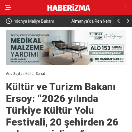
Almanya’da Ren Nehri’nde kuraklık alarmı: Su
Uludağ’da
seviyesinde tarihi düşüş yaşandı
Ana Sayfa
›
Kültür Sanat
Kültür ve Turizm Bakanı
Ersoy: “2026 yılında
Türkiye Kültür Yolu
Festivali, 20 şehirden 26