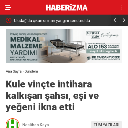
Uludağ’da çıkan orman yangını söndürüldü
MGK 6 Ağu
Güvenlik 
Ana Sayfa
›
Gündem
Kule vinçte intihara
kalkışan şahsı, eşi ve
yeğeni ikna etti
Neslihan Kaya
TÜM YAZILARI