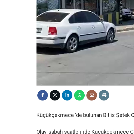
Küçükçekmece ‘de bulunan Bitlis Şetek Ort
Olay, sabah saatlerinde Küçükçekmece Çay