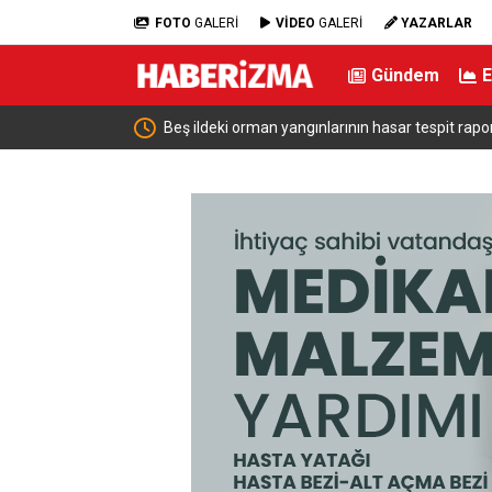
FOTO
GALERİ
VİDEO
GALERİ
YAZARLAR
Gündem
irde
Beş ildeki orman yangınlarının hasar tespit rapo