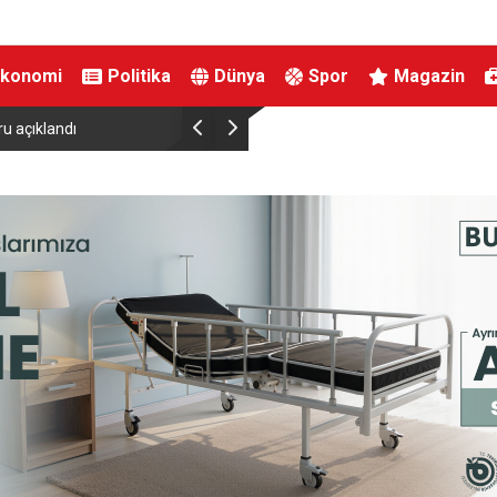
Ekonomi
Politika
Dünya
Spor
Magazin
ru açıklandı
Avrupa’da göçmen kaçakçılığı operasyonu: 3 gö