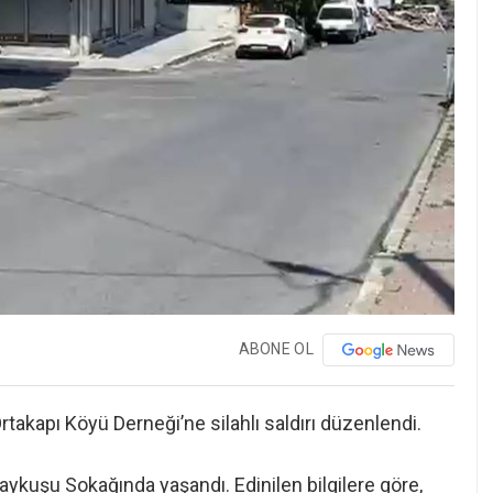
ABONE OL
akapı Köyü Derneği’ne silahlı saldırı düzenlendi.
kuşu Sokağında yaşandı. Edinilen bilgilere göre,