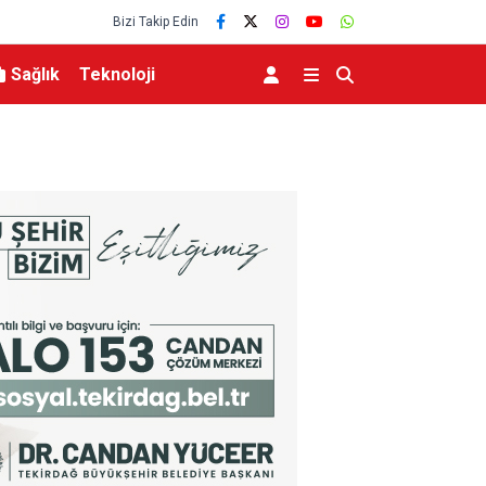
Bizi Takip Edin
Sağlık
Teknoloji
zaltı
Başkan Vekili Biba: “Şehir Hastanesi otoparkı b