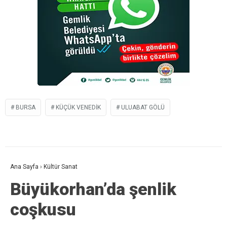
BURSA
KÜÇÜK VENEDIK
ULUABAT GÖLÜ
Ana Sayfa
›
Kültür Sanat
Büyükorhan’da şenlik
coşkusu