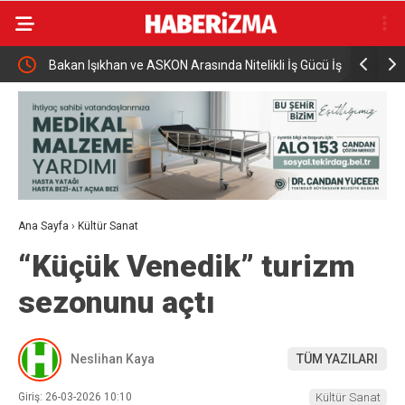
 sürücü
Bakan Işıkhan ve ASKON Arasında Nitelikli İş Gücü İş
Yeni Parti
Birliği
Dönmez O
Ana Sayfa
›
Kültür Sanat
“Küçük Venedik” turizm
sezonunu açtı
Neslihan Kaya
TÜM YAZILARI
Giriş: 26-03-2026 10:10
Kültür Sanat