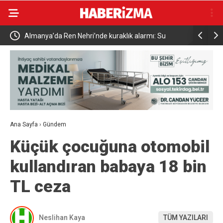
da Ren Nehri’nde kuraklık alarmı: Su
Uludağ’da çıkan orman yan
de tarihi düşüş yaşandı
Ana Sayfa
›
Gündem
Küçük çocuğuna otomobil
kullandıran babaya 18 bin
TL ceza
Neslihan Kaya
TÜM YAZILARI