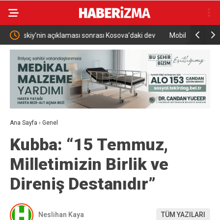
’daki dev
Mobilfest’in üçüncü durağı İznik
AK P
Ana Sayfa
›
Genel
Kubba: “15 Temmuz,
Milletimizin Birlik ve
Direniş Destanıdır”
Neslihan Kaya
TÜM YAZILARI