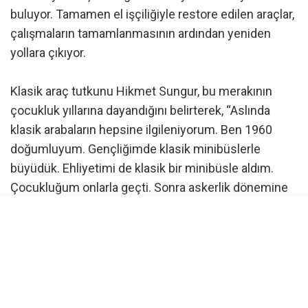
buluyor. Tamamen el işçiliğiyle restore edilen araçlar,
çalışmaların tamamlanmasının ardından yeniden
yollara çıkıyor.
Klasik araç tutkunu Hikmet Sungur, bu merakının
çocukluk yıllarına dayandığını belirterek, “Aslında
klasik arabaların hepsine ilgileniyorum. Ben 1960
doğumluyum. Gençliğimde klasik minibüslerle
büyüdük. Ehliyetimi de klasik bir minibüsle aldım.
Çocukluğum onlarla geçti. Sonra askerlik dönemine
geldik, otobüs dönemi başladı” dedi.
Klasik otobüslere ilgi duyan bir grubun oluştuğunu
belirten Sungur, zaman içerisinde insanların bu
araçlara gösterdiği ilgiyi fark ettiklerini söyledi.
Sungur, “Klasik otobüslere değer veren güzel bir