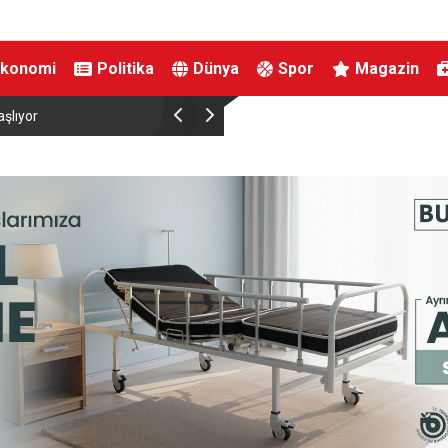
Ekonomi
Politika
Dünya
Spor
Magazin
ını aldı
MHP Yunusemre’de yeni başkan Ali Özkan ol