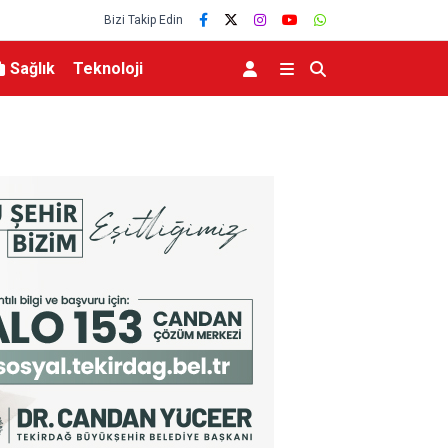
Bizi Takip Edin
Sağlık
Teknoloji
du
Mustafa Keser’den müzik ve kahkaha dolu g