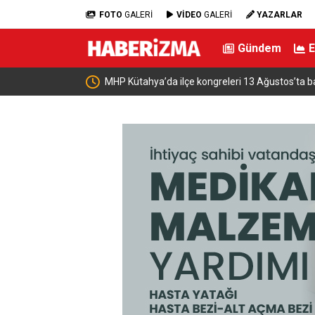
FOTO
GALERİ
VİDEO
GALERİ
YAZARLAR
Gündem
başlıyor
Osmangazi’de geleceğin yüzücüleri sertifikalar