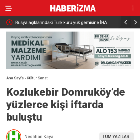
a Ortak
Rusya açıklarındaki Türk kuru yük gemisine İHA
Çiftçilere
saldırısı
Ödemesi
Ana Sayfa
›
Kültür Sanat
Kozlukebir Domruköy’de
yüzlerce kişi iftarda
buluştu
Neslihan Kaya
TÜM YAZILARI