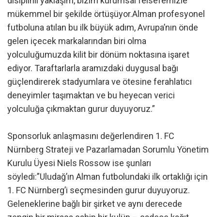
disiplinli yaklaşım, bizim kurumsal felsefemizle
mükemmel bir şekilde örtüşüyor.Alman profesyonel
futboluna atılan bu ilk büyük adım, Avrupa’nın önde
gelen içecek markalarından biri olma
yolculuğumuzda kilit bir dönüm noktasına işaret
ediyor. Taraftarlarla aramızdaki duygusal bağı
güçlendirerek stadyumlara ve ötesine ferahlatıcı
deneyimler taşımaktan ve bu heyecan verici
yolculuğa çıkmaktan gurur duyuyoruz.”
Sponsorluk anlaşmasını değerlendiren 1. FC
Nürnberg Strateji ve Pazarlamadan Sorumlu Yönetim
Kurulu Üyesi Niels Rossow ise şunları
söyledi:”Uludağ’ın Alman futbolundaki ilk ortaklığı için
1. FC Nürnberg’i seçmesinden gurur duyuyoruz.
Geleneklerine bağlı bir şirket ve aynı derecede