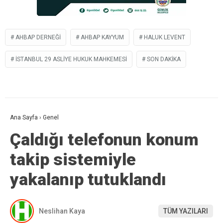
AHBAP DERNEĞI
AHBAP KAYYUM
HALUK LEVENT
İSTANBUL 29 ASLIYE HUKUK MAHKEMESI
SON DAKIKA
Ana Sayfa
›
Genel
Çaldığı telefonun konum
takip sistemiyle
yakalanıp tutuklandı
Neslihan Kaya
TÜM YAZILARI