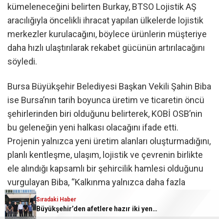
kümeleneceğini belirten Burkay, BTSO Lojistik AŞ
aracılığıyla öncelikli ihracat yapılan ülkelerde lojistik
merkezler kurulacağını, böylece ürünlerin müşteriye
daha hızlı ulaştırılarak rekabet gücünün artırılacağını
söyledi.
Bursa Büyükşehir Belediyesi Başkan Vekili Şahin Biba
ise Bursa’nın tarih boyunca üretim ve ticaretin öncü
şehirlerinden biri olduğunu belirterek, KOBİ OSB’nin
bu geleneğin yeni halkası olacağını ifade etti.
Projenin yalnızca yeni üretim alanları oluşturmadığını,
planlı kentleşme, ulaşım, lojistik ve çevrenin birlikte
ele alındığı kapsamlı bir şehircilik hamlesi olduğunu
vurgulayan Biba, “Kalkınma yalnızca daha fazla
üretmek değildir. Doğru yerde üretmek, planlı
Sıradaki Haber
büyümek, çevreyi korumak ve gelecek nesillere
Büyükşehir’den afetlere hazır iki yeni mobil araç