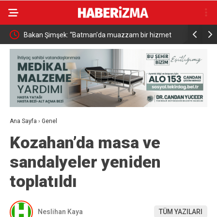
 hizmet
Resul Dindar ve Ümit Yaşar, Kastamonu’da binlerce
Mender
vatandaşa unutulmaz bir gece yaşattı
Ana Sayfa
›
Genel
Kozahan’da masa ve
sandalyeler yeniden
toplatıldı
Neslihan Kaya
TÜM YAZILARI