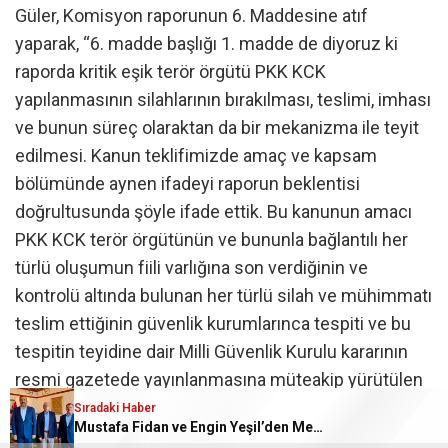
Güler, Komisyon raporunun 6. Maddesine atıf
yaparak, “6. madde başlığı 1. madde de diyoruz ki
raporda kritik eşik terör örgütü PKK KCK
yapılanmasının silahlarının bırakılması, teslimi, imhası
ve bunun süreç olaraktan da bir mekanizma ile teyit
edilmesi. Kanun teklifimizde amaç ve kapsam
bölümünde aynen ifadeyi raporun beklentisi
doğrultusunda şöyle ifade ettik. Bu kanunun amacı
PKK KCK terör örgütünün ve bununla bağlantılı her
türlü oluşumun fiili varlığına son verdiğinin ve
kontrolü altında bulunan her türlü silah ve mühimmatı
teslim ettiğinin güvenlik kurumlarınca tespiti ve bu
tespitin teyidine dair Milli Güvenlik Kurulu kararının
resmi gazetede yayınlanmasına müteakip yürütülen
soruşturma ve konuşturmalarıyla verilen
Sıradaki Haber
Mustafa Fidan ve Engin Yeşil’den Mehmet Mehdi Eker’e Ziyaret
mahkumiyet hükümlerinin infazın ertelenmesi