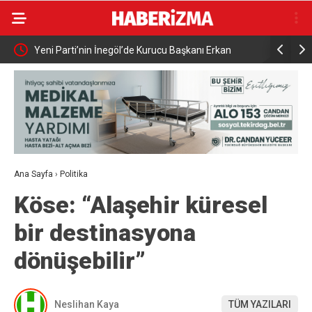
de Kurucu Başkanı Erkan
Elektrikli bisiklet ile uçuruma yuvarlandıla
yaralandı
Ana Sayfa
›
Politika
Köse: “Alaşehir küresel
bir destinasyona
dönüşebilir”
Neslihan Kaya
TÜM YAZILARI