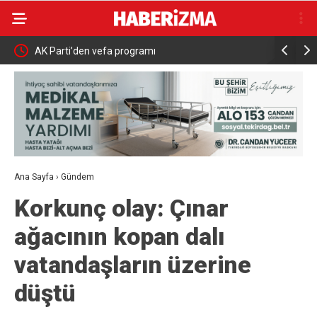
AK Parti’den vefa programı
Nilüfer Be
inceleme
Ana Sayfa
›
Gündem
Korkunç olay: Çınar
ağacının kopan dalı
vatandaşların üzerine
düştü