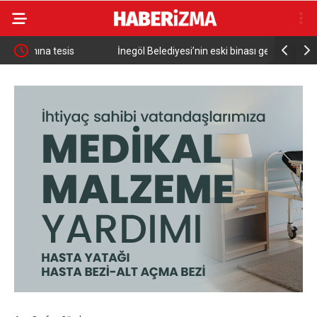
İnegöl Belediyesi’nin eski binası gençlik merkezine
Nilüferli 
dönüşüyor