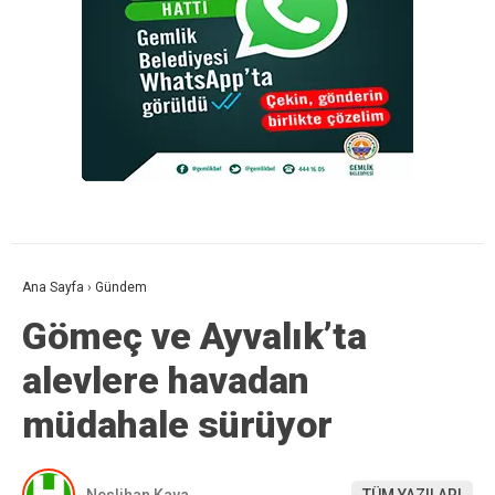
Ana Sayfa
›
Gündem
Gömeç ve Ayvalık’ta
alevlere havadan
müdahale sürüyor
Neslihan Kaya
TÜM YAZILARI