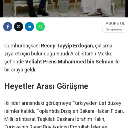
ABONE OL
Cumhurbaşkanı
Recep Tayyip Erdoğan
, çalışma
ziyareti için bulunduğu Suudi Arabistan’ın Mekke
şehrinde
Veliaht Prens Muhammed bin Selman
ile
bir araya geldi.
Heyetler Arası Görüşme
İki lider arasındaki görüşmeye Türkiye’den üst düzey
isimler katıldı. Toplantıda Dışişleri Bakanı Hakan Fidan,
Millî İstihbarat Teşkilatı Başkanı İbrahim Kalın,
Türkiye’nin Riyad Büyükelçisi Emrullah İşler ve