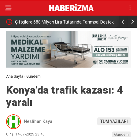
HA
Çiftçilere 688 Milyon Lira Tutarında Tarımsal Destek
DMM: “Mek
Ödemesi
NATO’nun 5
gerçek dış
Ana Sayfa
›
Gündem
Konya’da trafik kazası: 4
yaralı
Neslihan Kaya
TÜM YAZILARI
Giriş: 14-07-2025 23:48
Gündem