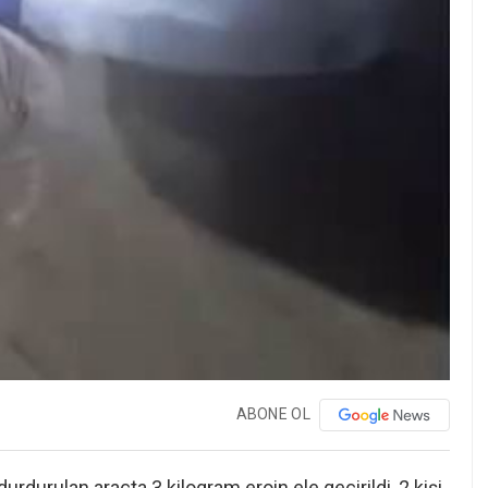
ABONE OL
rdurulan araçta 3 kilogram eroin ele geçirildi, 2 kişi