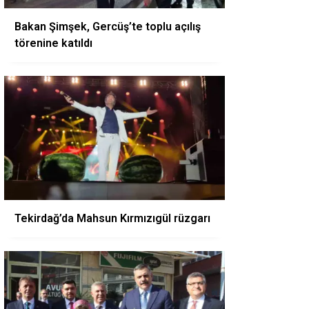
Bakan Şimşek, Gercüş’te toplu açılış
törenine katıldı
Tekirdağ’da Mahsun Kırmızıgül rüzgarı