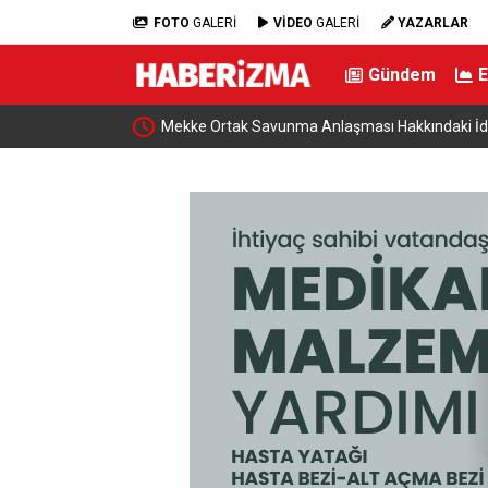
FOTO
GALERİ
VİDEO
GALERİ
YAZARLAR
Gündem
 yedi
Mekke Ortak Savunma Anlaşması Hakkındaki İdd