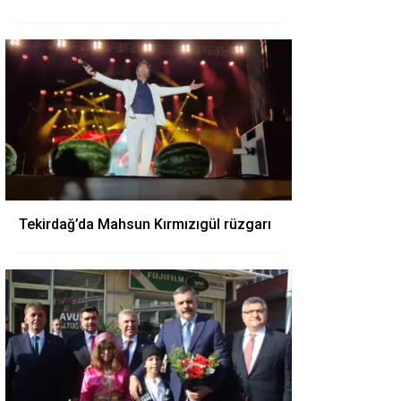
Tekirdağ’da Mahsun Kırmızıgül rüzgarı