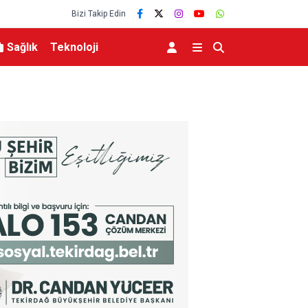
Bizi Takip Edin
Sağlık
Teknoloji
ıldı
Tekirdağ’da Mahsun Kırmızıgül rüzgarı