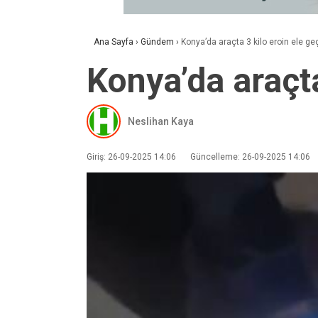
Ana Sayfa
›
Gündem
›
Konya’da araçta 3 kilo eroin ele geçi
Konya’da araçta
Neslihan Kaya
Giriş: 26-09-2025 14:06
Güncelleme: 26-09-2025 14:06