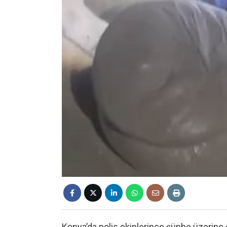
Konya’da polis ekiplerince şüphe üzerine du