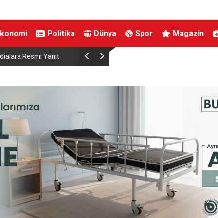
Ekonomi
Politika
Dünya
Spor
Magazin
ialara Resmi Yanıt
Bakan Şimşek, Gercüş’te toplu açılış törenine kat