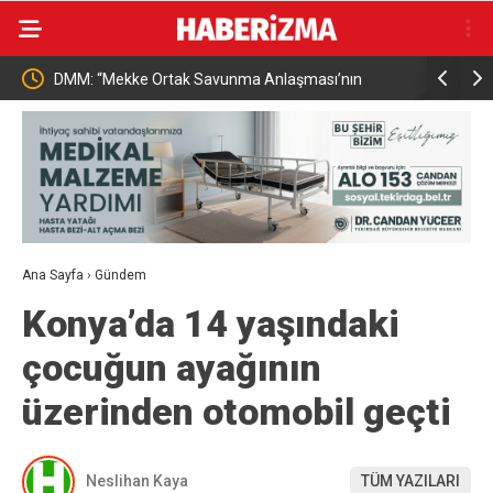
e Ortak Savunma Anlaşması’nın
Hatayda Sosyal Konutların Tesl
 maddesiyle çeliştiği iddiaları tamamen
Ana Sayfa
›
Gündem
Konya’da 14 yaşındaki
çocuğun ayağının
üzerinden otomobil geçti
Neslihan Kaya
TÜM YAZILARI