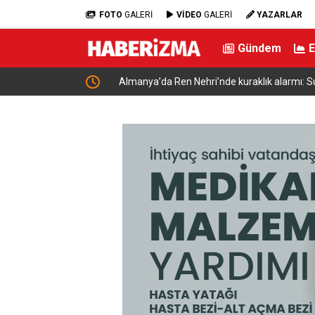
FOTO
GALERİ
VİDEO
GALERİ
YAZARLAR
Gündem
nski ile bir araya
Almanya’da Ren Nehri’nde kuraklık alarmı: Su se
yaşandı