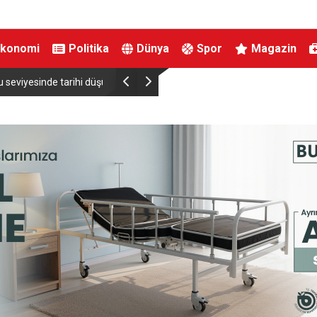
Ekonomi
Politika
Dünya
Spor
Magazin
viyesinde tarihi düşüş
Uludağ’da çıkan orman yangını söndürüldü