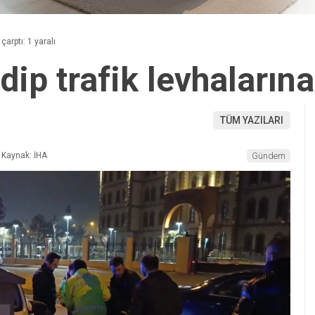
çarptı: 1 yaralı
ip trafik levhalarına 
TÜM YAZILARI
Kaynak: İHA
Gündem