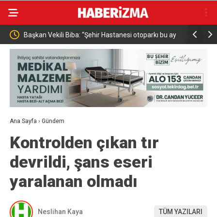
an
Başkan Vekili Biba: “Şehir Hastanesi otoparkı bu ay
Sağlık Bak
hizmete açılacak”
Denetledi
Ana Sayfa
›
Gündem
Kontrolden çıkan tır
devrildi, şans eseri
yaralanan olmadı
Neslihan Kaya
TÜM YAZILARI