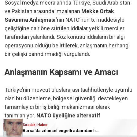
Sosyal medya mecralarında Türkiye, Suudi Arabistan
ve Pakistan arasında imzalanan
Mekke Ortak
Savunma Anlaşması
‘nın NATO’nun 5. maddesiyle
çeliştiğine dair öne sürülen iddialar yetkili merciler
tarafından yalanlandı. Söz konusu iddiaların bir algı
operasyonu olduğu belirtilerek, anlaşmanın herhangi
bir çelişki barındırmadığı vurgulandı.
Anlaşmanın Kapsamı ve Amacı
Türkiye’nin mevcut uluslararası taahhütleriyle uyumlu
olan bu düzenleme, bölgesel güvenliği destekleyen
tamamlayıcı bir iş birliği mekanizması olarak
tanımlanıyor.
NATO üyeliğine alternatif
oluşturmadığı belirtilen anlaşma, savunma sanayii iş
Sıradaki Haber
Bursa’da zihinsel engelli adamdan haber alınamıyor
birliği, teknoloji transferi ve askeri eğitim gibi alanlara