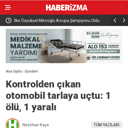
iyonu Oldu
Cumhurbaşkanı Erdoğan Suudi Arabistan’a çalışma
Or
ziyareti gerçekleştirecek
Ana Sayfa
›
Gündem
Kontrolden çıkan
otomobil tarlaya uçtu: 1
ölü, 1 yaralı
Neslihan Kaya
TÜM YAZILARI