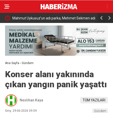
men adı
Yangına müdahale ederken yüksekten düşen itfaiye
Cumhurbaş
eri tedavi altında
Savunma Zi
Ana Sayfa
›
Gündem
Konser alanı yakınında
çıkan yangın panik yaşattı
Neslihan Kaya
TÜM YAZILARI
Giriş: 29-06-2026 09:09
Gündem