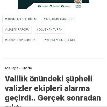
KUŞADASI BELEDIYESI
KUŞADASI HABERLERI
MASAK RAPORU
OĞUZHAN TURAN
RÜŞVET OPERASYONU
ŞEBNEM KARS ŞENOL
Ana Sayfa
›
Gündem
Valilik önündeki şüpheli
valizler ekipleri alarma
geçirdi.. Gerçek sonradan