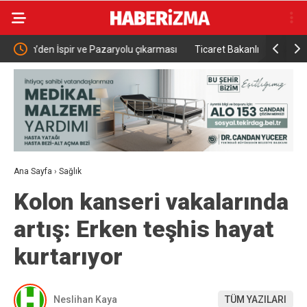
karması
Ticaret Bakanlığından Endonezya İçin Yeni E-İhracat
17. Dö
Rehberi
toprağ
Ana Sayfa
›
Sağlık
Kolon kanseri vakalarında
artış: Erken teşhis hayat
kurtarıyor
Neslihan Kaya
TÜM YAZILARI