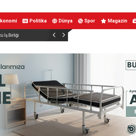
Ekonomi
Politika
Dünya
Spor
Magazin
 Birliği
Yeni Parti’nin İnegöl’de Kurucu Başkanı Erkan Dö