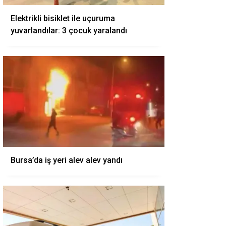
Elektrikli bisiklet ile uçuruma
yuvarlandılar: 3 çocuk yaralandı
Bursa’da iş yeri alev alev yandı