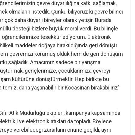
rencilerimizin çevre duyarlılığına katkı sağlamak,
nek olmalarını istedik. Çünkü biliyoruz ki çevre bilinci
r çok daha duyarlı bireyler olarak yetişir. Burada
üllü desteği bizlere büyük moral verdi. Bu bilinçle
i öğrencilerimize teşekkür ediyorum. Elektronik
tehlikeli maddeler doğaya bırakıldığında geri dönüşü
la hem çevremizi korumuş olduk hem de geri dönüşüm
tkı sağladık. Amacımız sadece bir yarışma
luşturmak, gençlerimize, çocuklarımıza çevreyi
aşam kültürüne dönüştürmektir. Hep birlikte bu
ha temiz, daha yaşanabilir bir Kocasinan bırakabiliriz”
 Sıfır Atık Müdürlüğü ekipleri, kampanya kapsamında
ektrikli ve elektronik atıkları da topladı. Böylece
vreye verebileceği zararların önüne geçildi, aynı