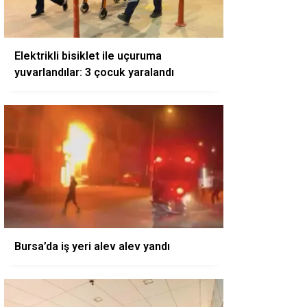
Elektrikli bisiklet ile uçuruma
yuvarlandılar: 3 çocuk yaralandı
Bursa’da iş yeri alev alev yandı