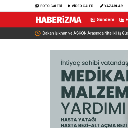
FOTO
GALERİ
VİDEO
GALERİ
YAZARLAR
Gündem
zi Filistin
Bakan Işıkhan ve ASKON Arasında Nitelikli İş Gücü İş