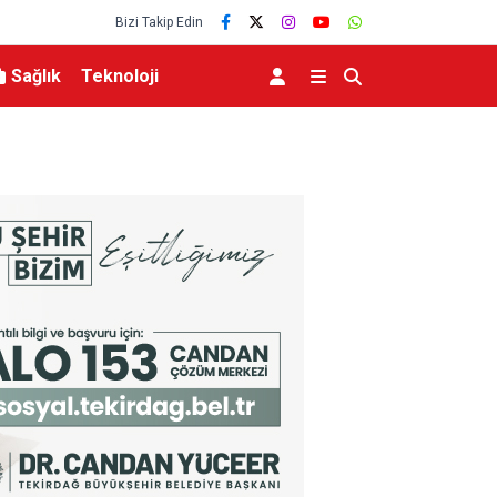
Bizi Takip Edin
Sağlık
Teknoloji
nmez Oldu.
Elektrikli bisiklet ile uçuruma yuvarlandılar: 3 çocu