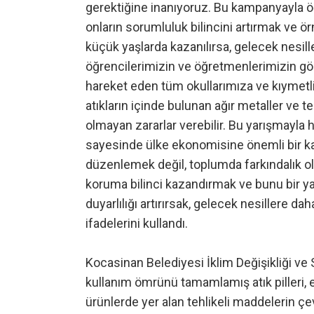
gerektiğine inanıyoruz. Bu kampanyayla öğ
onların sorumluluk bilincini artırmak ve ör
küçük yaşlarda kazanılırsa, gelecek nesille
öğrencilerimizin ve öğretmenlerimizin gön
hareket eden tüm okullarımıza ve kıymetl
atıkların içinde bulunan ağır metaller ve 
olmayan zararlar verebilir. Bu yarışmay
sayesinde ülke ekonomisine önemli bir ka
düzenlemek değil, toplumda farkındalık o
koruma bilinci kazandırmak ve bunu bir y
duyarlılığı artırırsak, gelecek nesillere da
ifadelerini kullandı.
Kocasinan Belediyesi İklim Değişikliği ve
kullanım ömrünü tamamlamış atık pilleri, el
ürünlerde yer alan tehlikeli maddelerin çe