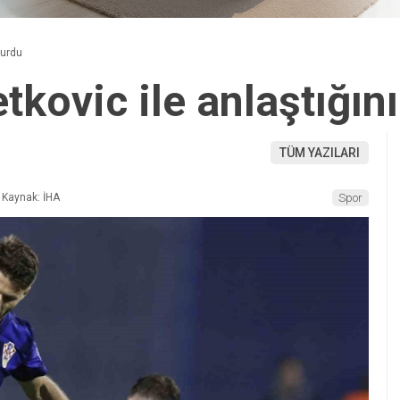
yurdu
tkovic ile anlaştığın
TÜM YAZILARI
Kaynak: İHA
Spor