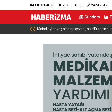
FOTO
GALERİ
VİDEO
GALERİ
YAZARLAR
Gündem
rücü karıştığı kazayı
Bakan Işıkhan ve ASKON Arasında Nitelikli İş Güc