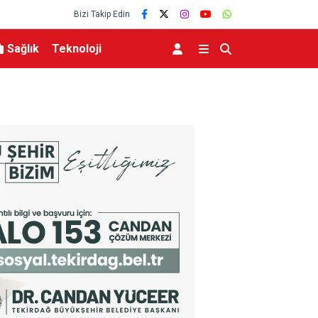
Bizi Takip Edin
Sağlık
Teknoloji
 Dönmez Oldu.
Elektrikli bisiklet ile uçuruma yuvarlandılar: 3 