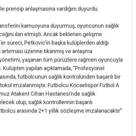
ile prensip anlaşmasına vardığını duyurdu.
 transferini kamuoyuna duyurmuş, oyuncunun sağlık
eleceğini ilan etmişti. Ancak beklenen gelişme
r süreci, Petkovic’in başka kulüplerden aldığı
ni artırması üzerine tıkanmış ve anlaşma
 yönetimi, yaşanan tüm pürüzlere rağmen oyuncuyla
. Kulüpten yapılan açıklamada, “Profesyonel
sında, futbolcunun sağlık kontrolünden başarılı bir
tokol imzalanmıştır. Futbolcu Kocaelispor Futbol A
muz Atakent Cihan Hastanesi’nde sağlık
ek olup, sağlık kontrollerinin başarılı
bolcu arasında 2+1 yıllık sözleşme imzalanacaktır”