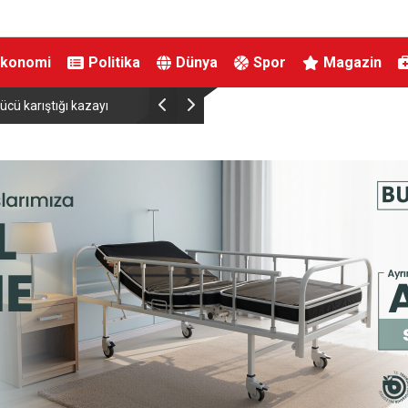
Ekonomi
Politika
Dünya
Spor
Magazin
ü İş Birliği
Yeni Parti’nin İnegöl’de Kurucu Başkanı Erkan