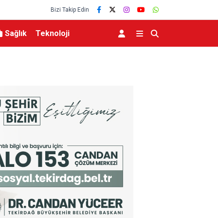
Bizi Takip Edin
Sağlık
Teknoloji
ayvancılıkta “dijital
Milletvekili Gökan Zeybek Bayburt’ta parti çalışm