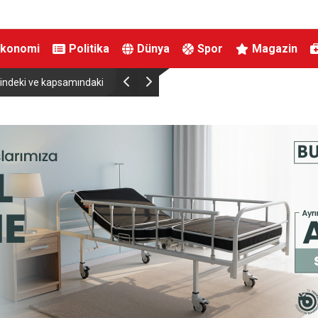
Ekonomi
Politika
Dünya
Spor
Magazin
içindeki ve kapsamındaki
Bakan Yumaklı Kars’ta GEKİS’i tanıttı: Büyükbaş h
herhangi bir hukuki,
kimlik” dönemi başladı