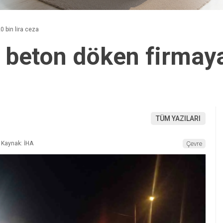
0 bin lira ceza
 beton döken firmaya
TÜM YAZILARI
Kaynak: İHA
Çevre