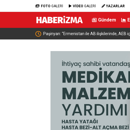
FOTO
GALERİ
VİDEO
GALERİ
YAZARLAR
Gündem
adı caddeye verildi
Paşinyan: “Ermenistan ile AB ilişkilerinde, AEB 
ilişkilerde sahip olduğumuz statüye aykırı gelen 
ekonomik ya da siyasi yükümlülük yoktur”