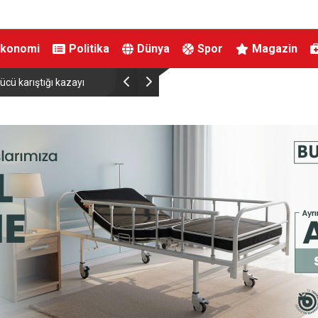
Ekonomi
Politika
Dünya
Spor
Magazin
ücü karıştığı kazayı
Bakan Işıkhan ve ASKON Arasında Nitelikli İş Gücü