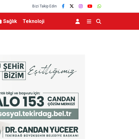
Bizi Takip Edin
Sağlık
Teknoloji
 İş Birliği
Yeni Parti’nin İnegöl’de Kurucu Başkanı Erkan