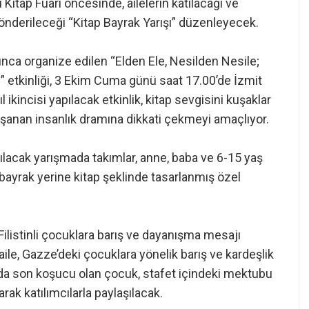
Kitap Fuarı öncesinde, ailelerin katılacağı ve
önderileceği “Kitap Bayrak Yarışı” düzenleyecek.
ınca organize edilen “Elden Ele, Nesilden Nesile;
” etkinliği, 3 Ekim Cuma günü saat 17.00’de İzmit
l ikincisi yapılacak etkinlik, kitap sevgisini kuşaklar
aşanan insanlık dramına dikkati çekmeyi amaçlıyor.
lacak yarışmada takımlar, anne, baba ve 6-15 yaş
, bayrak yerine kitap şeklinde tasarlanmış özel
 Filistinli çocuklara barış ve dayanışma mesajı
ile, Gazze’deki çocuklara yönelik barış ve kardeşlik
da son koşucu olan çocuk, stafet içindeki mektubu
ak katılımcılarla paylaşılacak.