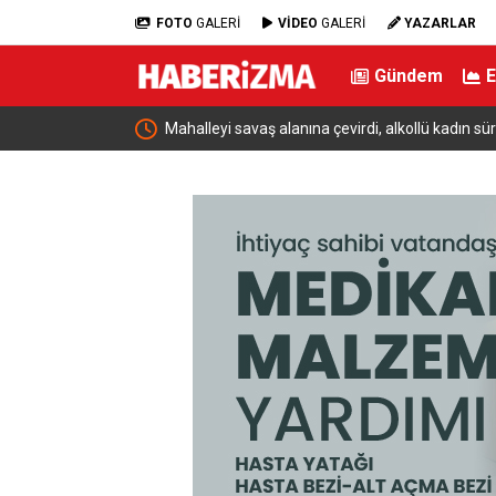
FOTO
GALERİ
VİDEO
GALERİ
YAZARLAR
Gündem
Mahalleyi savaş alanına çevirdi, alkollü kadın sür
unuttu