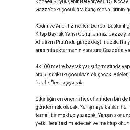
Kocaeli Büyükşehir Belediyesi, 15. Kocaeli 
Gazze’deki çocuklara barış mesajlarının g
Kadın ve Aile Hizmetleri Dairesi Başkanlığ
Kitap Bayrak Yarışı Gönüllerimiz Gazze’yle
Atletizm Pisti’nde gerçekleştirilecek. Bu yı
arasında aktarmanın yanı sıra Gazze’de y
4×100 metre bayrak yarışı formatında yapı
aralığındaki iki çocuktan oluşacak. Aileler
“stafet”leri taşıyacak.
Etkinliğin en önemli hedeflerinden biri de
göndermek olacak. Yarışmaya katılan her a
temalı bir mektup yazacak. Yarışın sonun
yetkililere teslim edecek ve mektup okunar