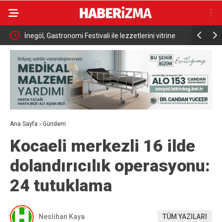
ması
İnegöl, Gastronomi Festivali ile lezzetlerini vitrine
Nilüfer’de
çıkarıyor
Ana Sayfa
›
Gündem
Kocaeli merkezli 16 ilde
dolandırıcılık operasyonu:
24 tutuklama
Neslihan Kaya
TÜM YAZILARI