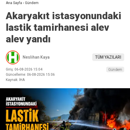
Ana Sayfa
›
Gündem
Akaryakıt istasyonundaki
lastik tamirhanesi alev
alev yandı
Neslihan Kaya
TÜM YAZILARI
Giriş: 06-08-2026 15:04
Gündem
Güncelleme: 06-08-2026 15:06
Kaynak: İHA