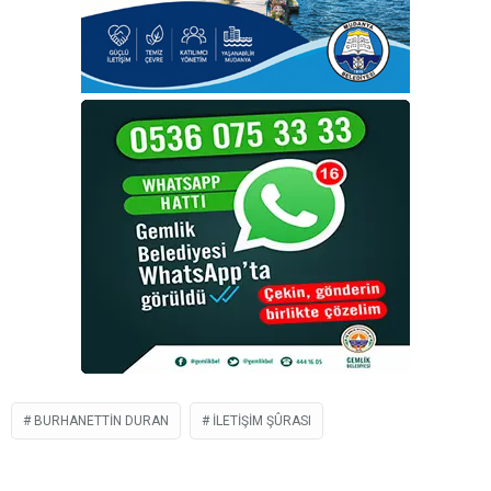
BURHANETTIN DURAN
İLETIŞIM ŞÛRASI