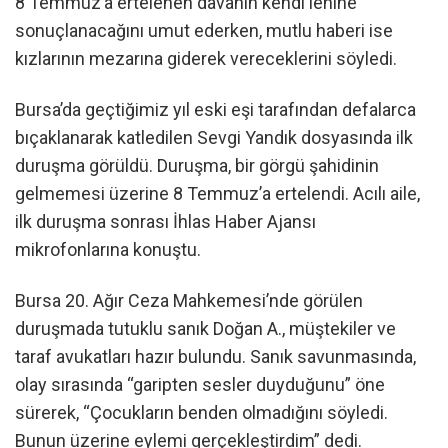
8 Temmuz’a ertelenen davanın kendi lehine
sonuçlanacağını umut ederken, mutlu haberi ise
kızlarının mezarına giderek vereceklerini söyledi.
Bursa’da geçtiğimiz yıl eski eşi tarafından defalarca
bıçaklanarak katledilen Sevgi Yandık dosyasında ilk
duruşma görüldü. Duruşma, bir görgü şahidinin
gelmemesi üzerine 8 Temmuz’a ertelendi. Acılı aile,
ilk duruşma sonrası İhlas Haber Ajansı
mikrofonlarına konuştu.
Bursa 20. Ağır Ceza Mahkemesi’nde görülen
duruşmada tutuklu sanık Doğan A., müştekiler ve
taraf avukatları hazır bulundu. Sanık savunmasında,
olay sırasında “garipten sesler duyduğunu” öne
sürerek, “Çocukların benden olmadığını söyledi.
Bunun üzerine eylemi gerçekleştirdim” dedi.