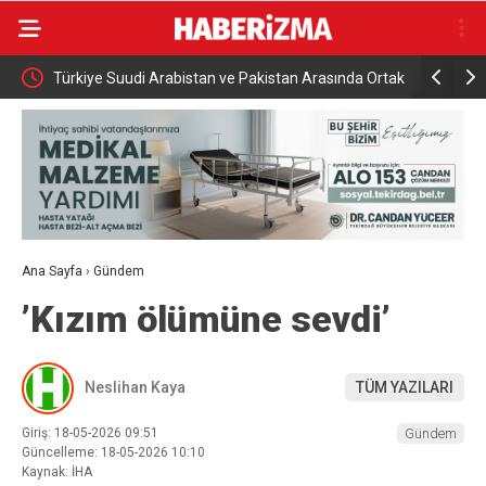
namıyor
Türkiye Suudi Arabistan ve Pakistan Arasında Ortak
Rusya açık
Savunma Anlaşması
saldırısı
Ana Sayfa
›
Gündem
’Kızım ölümüne sevdi’
Neslihan Kaya
TÜM YAZILARI
Giriş: 18-05-2026 09:51
Gündem
Güncelleme: 18-05-2026 10:10
Kaynak: İHA