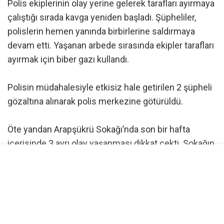
Polis ekiplerinin olay yerine gelerek tarafları ayırmaya
çalıştığı sırada kavga yeniden başladı. Şüpheliler,
polislerin hemen yanında birbirlerine saldırmaya
devam etti. Yaşanan arbede sırasında ekipler tarafları
ayırmak için biber gazı kullandı.
Polisin müdahalesiyle etkisiz hale getirilen 2 şüpheli
gözaltına alınarak polis merkezine götürüldü.
Öte yandan Arapşükrü Sokağı’nda son bir hafta
içerisinde 3 ayrı olay yaşanması dikkat çekti. Sokağın
kısa süre içerisinde art arda yaşanan olaylarla
gündeme gelmesi, çevrede bulunan vatandaşların da
dikkatini çekti.