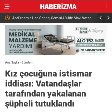
 Yıldır Mavi Vatan
AK Parti İstanbul’dan “AK Belediyeciliği Yerinde Gör
programı
Ana Sayfa
›
Gündem
Kız çocuğuna istismar
iddiası: Vatandaşlar
tarafından yakalanan
şüpheli tutuklandı