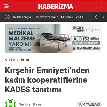
er
Çalıntı araçla 10 kilometre kaçtı, 380 bin TL ceza
Mekke Ort
yedi
İddialara 
Ana Sayfa
›
Eğitim
Kırşehir Emniyeti’nden
kadın kooperatiflerine
KADES tanıtımı
Neslihan Kaya
TÜM YAZILARI