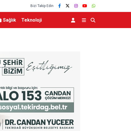
Bizi Takip Edin
Sağlık
Teknoloji
Uludağ’da orman yangını