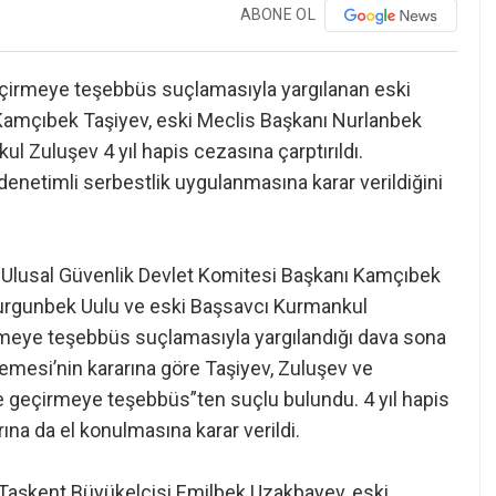
ABONE OL
 geçirmeye teşebbüs suçlamasıyla yargılanan eski
Kamçıbek Taşiyev, eski Meclis Başkanı Nurlanbek
 Zuluşev 4 yıl hapis cezasına çarptırıldı.
denetimli serbestlik uygulanmasına karar verildiğini
ki Ulusal Güvenlik Devlet Komitesi Başkanı Kamçıbek
Turgunbek Uulu ve eski Başsavcı Kurmankul
çirmeye teşebbüs suçlamasıyla yargılandığı dava sona
emesi’nin kararına göre Taşiyev, Zuluşev ve
ele geçirmeye teşebbüs”ten suçlu bulundu. 4 yıl hapis
rına da el konulmasına karar verildi.
i Taşkent Büyükelçisi Emilbek Uzakbayev, eski