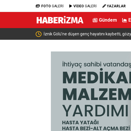
FOTO
GALERİ
VİDEO
GALERİ
YAZARLAR
Gündem
venlik Gündemi
İznik Gölü’ne düşen genç hayatını kaybetti, gözya