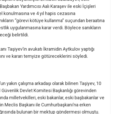
aşbakan Yardımcısı Aalı Karaşev ile eski İçişleri
el konulmasına ve 4 yıl hapis cezasına
anıkların “görevi kötüye kullanma” suçundan beraatına
estlik uygulanmasına karar verdi. Böylece sanıkların
eği belirtildi.
nı Taşiyev’in avukatı İkramidin Aytkulov yaptığı
ı ve kararı temyize götüreceklerini söyledi.
n yakın çalışma arkadaşı olarak bilinen Taşiyev, 10
 Güvenlik Devlet Komitesi Başkanlığı görevinden
nda milletvekilleri, eski bakanlar, eski başbakanlar ve
nin Meclis Başkanı ile Cumhurbaşkanı’na erken
ağrısında bulunan bir mektup göndermesi olmuştu.