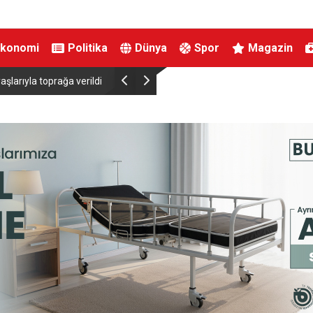
Ekonomi
Politika
Dünya
Spor
Magazin
şlarıyla toprağa verildi
Aile ve Sosyal Hizmetler Bakanı Göktaş Van’da