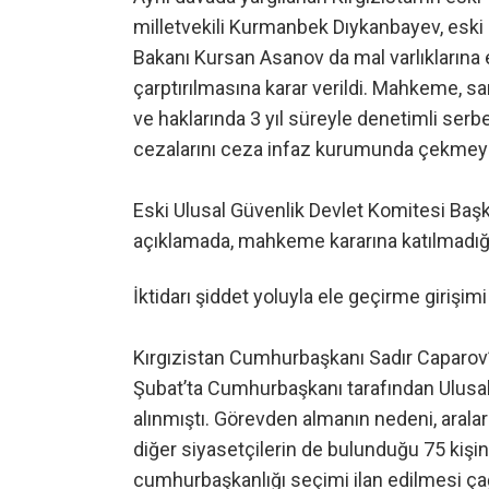
milletvekili Kurmanbek Dıykanbayev, eski B
Bakanı Kursan Asanov da mal varlıklarına 
çarptırılmasına karar verildi. Mahkeme, s
ve haklarında 3 yıl süreyle denetimli serb
cezalarını ceza infaz kurumunda çekmeyec
Eski Ulusal Güvenlik Devlet Komitesi Başka
açıklamada, mahkeme kararına katılmadığın
İktidarı şiddet yoluyla ele geçirme girişimi
Kırgızistan Cumhurbaşkanı Sadır Caparov’u
Şubat’ta Cumhurbaşkanı tarafından Ulusal
alınmıştı. Görevden almanın nedeni, araları
diğer siyasetçilerin de bulunduğu 75 kişi
cumhurbaşkanlığı seçimi ilan edilmesi ç