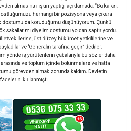
den almasına ilişkin yaptığı açıklamada, “Bu kararı,
m. Dostluğumuzu herhangi bir pozisyona veya çıkara
larak dostumu da koruduğumu düşünüyorum. Çünkü
gök sakallar mı diyelim dostumu yoldan saptırıyordu.
illetvekillerine, üst düzey hükümet yetkililerine ve
ladılar ve ’Generalin tarafına geçin’ dediler.
m yönde iş yürütenlerin çabalarıyla bu sözler daha
r arasında ve toplum içinde bölünmelere ve hatta
ostumu görevden almak zorunda kaldım. Devletin
fadelerini kullanmıştı.