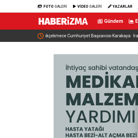
FOTO
GALERİ
VİDEO
GALERİ
YAZARLAR
Gündem
t Başsavcısı Karakaya
İran Dışişleri Bakanı Arakçi: “Hürmüz konusu
çok yakınız”