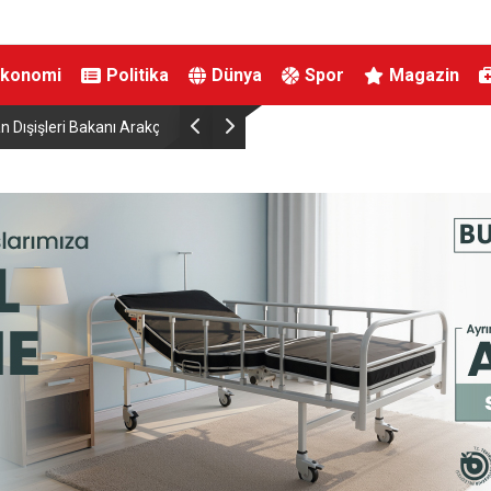
Ekonomi
Politika
Dünya
Spor
Magazin
nda Umman’la anlaşmaya
Bursa’da samanlık alevlere teslim oldu