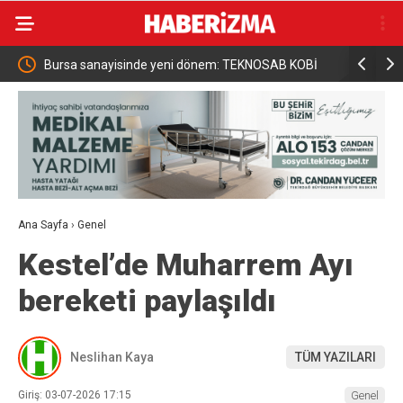
raç
Bursa sanayisinde yeni dönem: TEKNOSAB KOBİ
Ticaret Ba
OSB ile dev ekosistem hayata geçiyor
Domanski i
Ana Sayfa
›
Genel
Kestel’de Muharrem Ayı
bereketi paylaşıldı
Neslihan Kaya
TÜM YAZILARI
Giriş: 03-07-2026 17:15
Genel