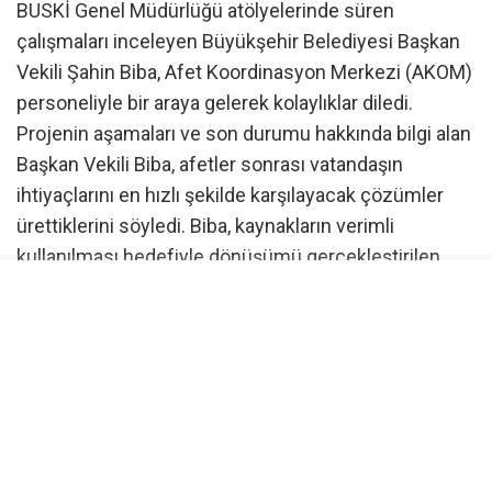
BUSKİ Genel Müdürlüğü atölyelerinde süren
çalışmaları inceleyen Büyükşehir Belediyesi Başkan
Vekili Şahin Biba, Afet Koordinasyon Merkezi (AKOM)
personeliyle bir araya gelerek kolaylıklar diledi.
Projenin aşamaları ve son durumu hakkında bilgi alan
Başkan Vekili Biba, afetler sonrası vatandaşın
ihtiyaçlarını en hızlı şekilde karşılayacak çözümler
ürettiklerini söyledi. Biba, kaynakların verimli
kullanılması hedefiyle dönüşümü gerçekleştirilen
araçların afetler sonrasında sunulan önemli
hizmetler arasında yer alacağını vurguladı. Başkan
Vekili Şahin Biba, “Sağlıklı ve koordineli yemek
ikramından kesintisiz iletişim ve erişilebilirlik
desteğine kadar birçok temel ihtiyaca hızlı şekilde
cevap verecek bu araçları en kısa sürede hizmete
hazır hale getireceğiz” diye konuştu.