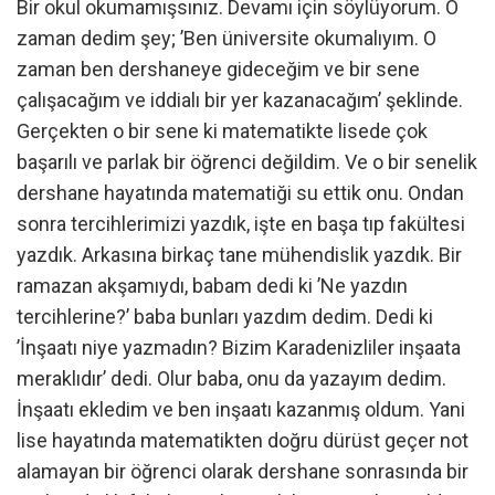
Bir okul okumamışsınız. Devamı için söylüyorum. O
zaman dedim şey; ’Ben üniversite okumalıyım. O
zaman ben dershaneye gideceğim ve bir sene
çalışacağım ve iddialı bir yer kazanacağım’ şeklinde.
Gerçekten o bir sene ki matematikte lisede çok
başarılı ve parlak bir öğrenci değildim. Ve o bir senelik
dershane hayatında matematiği su ettik onu. Ondan
sonra tercihlerimizi yazdık, işte en başa tıp fakültesi
yazdık. Arkasına birkaç tane mühendislik yazdık. Bir
ramazan akşamıydı, babam dedi ki ’Ne yazdın
tercihlerine?’ baba bunları yazdım dedim. Dedi ki
’İnşaatı niye yazmadın? Bizim Karadenizliler inşaata
meraklıdır’ dedi. Olur baba, onu da yazayım dedim.
İnşaatı ekledim ve ben inşaatı kazanmış oldum. Yani
lise hayatında matematikten doğru dürüst geçer not
alamayan bir öğrenci olarak dershane sonrasında bir