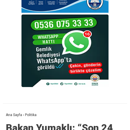
Ana Sayfa
›
Politika
Bakan Yumaklı: “Son 24