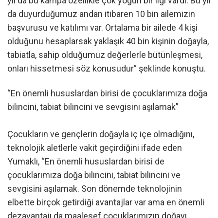
yıl da bu kampa özellikle çok yoğun bir ilgi vardı. Bu yıl
da duyurduğumuz andan itibaren 10 bin ailemizin
başvurusu ve katılımı var. Ortalama bir ailede 4 kişi
olduğunu hesaplarsak yaklaşık 40 bin kişinin doğayla,
tabiatla, sahip olduğumuz değerlerle bütünleşmesi,
onları hissetmesi söz konusudur” şeklinde konuştu.
“En önemli hususlardan birisi de çocuklarımıza doğa
bilincini, tabiat bilincini ve sevgisini aşılamak”
Çocukların ve gençlerin doğayla iç içe olmadığını,
teknolojik aletlerle vakit geçirdiğini ifade eden
Yumaklı, “En önemli hususlardan birisi de
çocuklarımıza doğa bilincini, tabiat bilincini ve
sevgisini aşılamak. Son dönemde teknolojinin
elbette birçok getirdiği avantajlar var ama en önemli
dezavantajı da maalesef çocuklarımızın doğayı,