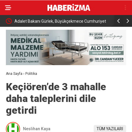
ece Cumhuriyet
İran Dışişleri Bakanı Arakçi: “Hürmüz konusunda
eldi
Umman’la anlaşmaya çok yakınız”
Ana Sayfa
›
Politika
Keçiören’de 3 mahalle
daha taleplerini dile
getirdi
Neslihan Kaya
TÜM YAZILARI