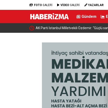
FOTO
GALERİ
VİDEO
GALERİ
YAZARLAR
Gündem
Teklifi Meclis
AK Parti İstanbul Milletvekili Özdemir: “Güçlü sa