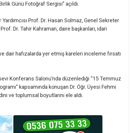
rlik Günü Fotoğraf Sergisi” açıldı.
ör Yardımcısı Prof. Dr. Hasan Solmaz, Genel Sekreter
rof. Dr. Tahir Kahraman, daire başkanları, idari
ye dair hafızalarda yer etmiş kareleri inceleme fırsatı
Yesevi Konferans Salonu’nda düzenlediği “15 Temmuz
Programı” kapsamında konuşan Dr. Öğr. Üyesi Fehmi
ni ve toplumsal boyutlarını ele aldı.