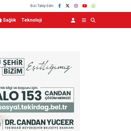
Bizi Takip Edin
Sağlık
Teknoloji
 kapılarını açtı
Adalet Bakanı Gürlek, 33 yıl önce öldürülen g
ailesi ile bir araya geldi