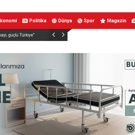
Ekonomi
Politika
Dünya
Spor
Magazin
nayi, güçlü Türkiye”
Uluslararası Bursa Festivali’nde ilk kez çocuklara