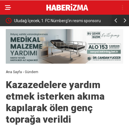
onsoru
Bakan Yumaklı Duyurdu 17 Milyon Büyükbaşa Dijital
Cumhurb
Takip Sistemi
Prensi 
Ana Sayfa
›
Gündem
Kazazedelere yardım
etmek isterken akıma
kapılarak ölen genç
toprağa verildi