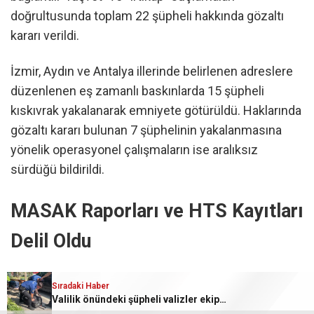
doğrultusunda toplam 22 şüpheli hakkında gözaltı
kararı verildi.
İzmir, Aydın ve Antalya illerinde belirlenen adreslere
düzenlenen eş zamanlı baskınlarda 15 şüpheli
kıskıvrak yakalanarak emniyete götürüldü. Haklarında
gözaltı kararı bulunan 7 şüphelinin yakalanmasına
yönelik operasyonel çalışmaların ise aralıksız
sürdüğü bildirildi.
MASAK Raporları ve HTS Kayıtları
Delil Oldu
Başsavcılık tarafından konuya ilişkin yapılan resmi
Sıradaki Haber
Valilik önündeki şüpheli valizler ekipleri alarma geçirdi.
açıklamada, soruşturma dosyasındaki delillere dikkat