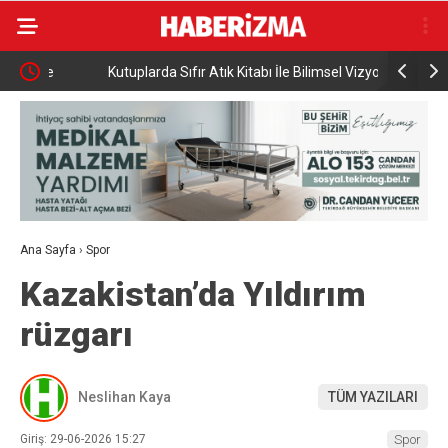
Kutuplarda Sıfır Atık Kitabı İle Bilimsel Vizyon
KKTC Cumhu
Tanıtıldı
egemen eşi
statümüzd
Ana Sayfa
›
Spor
Kazakistan’da Yıldırım
rüzgarı
Neslihan Kaya
TÜM YAZILARI
Giriş: 29-06-2026 15:27
Spor