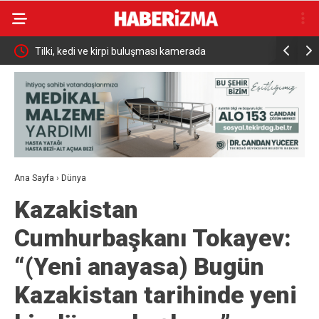
Tilki, kedi ve kirpi buluşması kamerada
Büyükşehir
Ana Sayfa
›
Dünya
Kazakistan
Cumhurbaşkanı Tokayev:
“(Yeni anayasa) Bugün
Kazakistan tarihinde yeni