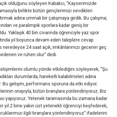
açık olduğunu söyleyen Kabakcı, “Kayserimizde
masıyla birlikte bütün gençlerimizi sevdikleri
tırmak adına ummalı bir çalışmaya girdik. Bu çalışma;
ından ve paralimpik sporlara kadar geniş bir
ldu. Yaklaşık 40 bin civarında öğrenciyle yaz spor
altında yıl boyunca devam eden taleplere cevap
is neredeyse 24 saat açık, imkânlarımızı gecenin geç
bedenen ve ruhen olur” dedi.
gelişimlerini olumlu yönde etkilediğini söyleyerek, “Şu
dıkları durumlarda, hareketli kalabilmeleri adına
r. Bu gelişim, performans sporuna da etki ediyor.
lerinin onayıyla, bütün branşlara yönlendiriyoruz. Biz
ası yapıyoruz. Yetenek taramasında bu zamana kadar
Her yıl 2 bine yakın üst yetenekli öğrenciyi keşfederek,
klarımızı ilgili branşlara yönlendiriyoruz” ifadelerini