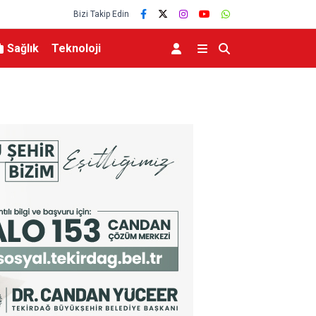
Bizi Takip Edin
Sağlık
Teknoloji
r konseri
Başkan Sekmen’den İspir ve Pazaryolu çıkarma