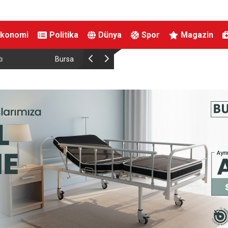
Ekonomi
Politika
Dünya
Spor
Magazin
Dünyada sayılı kalan
Kahramanmaraş’ta Ağustos Fuarında Funda Ara