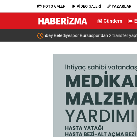
FOTO
GALERİ
VİDEO
GALERİ
YAZARLAR
Gündem
r yaptı
Bursa’dan dünyanın dört bir yanına klasik araç: 
otobüsler Bursa’da tekrar restore ediliyor