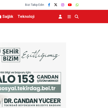
Bizi Takip Edin
Sağlık
Teknoloji
et Başsavcısı Karakaya
İran Dışişleri Bakanı Arakçi: “Hürmüz konusu
çok yakınız”