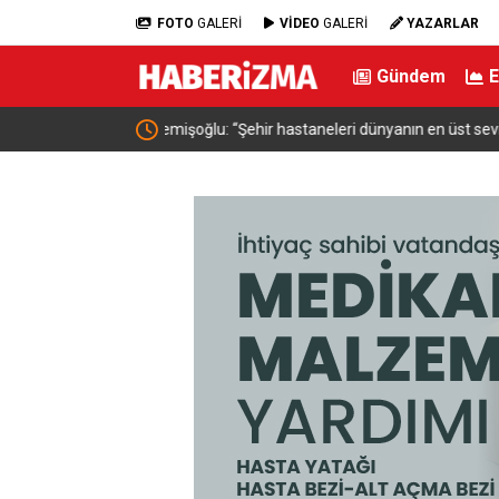
FOTO
GALERİ
VİDEO
GALERİ
YAZARLAR
Gündem
 üst seviye sağlık
İçişleri Bakanı Çiftçi: “Yaklaşık 7 bin 500 aranan şa
yakalamış durumdayız”