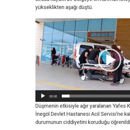
yükseklikten aşağı düştü.
Video
oynatıcı
00:00
Düşmenin etkisiyle ağır yaralanan Yafes K
İnegöl Devlet Hastanesi Acil Servisi’ne kald
durumunun ciddiyetini koruduğu öğrenildi