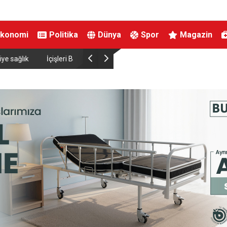
Ekonomi
Politika
Dünya
Spor
Magazin
hsı bu yılın ilk 7 yılında
Adalet Bakanı Gürlek, Büyükçekmece Cumhuriy
ile bir araya geldi