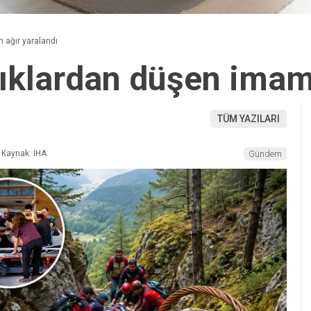
 ağır yaralandı
lıklardan düşen imam
TÜM YAZILARI
Kaynak: İHA
Gündem