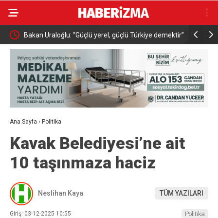
oğlu: “Güçlü yerel, güçlü Türkiye demektir”
Bakan Memişoğlu: “Şehir has
üst seviye sağlık hizmet binal
Ana Sayfa
›
Politika
Kavak Belediyesi’ne ait
10 taşınmaza haciz
Neslihan Kaya
TÜM YAZILARI
Giriş: 03-12-2025 10:55
Politika