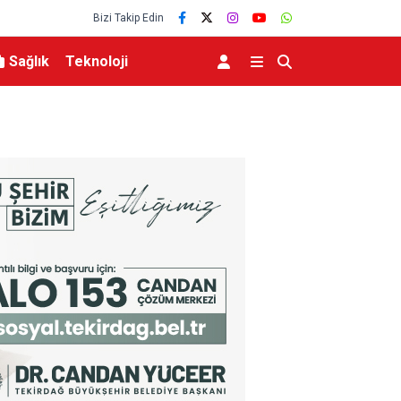
Bizi Takip Edin
Sağlık
Teknoloji
Zelenskiy’den Rusya’nın geleneksel müttefiki Sır