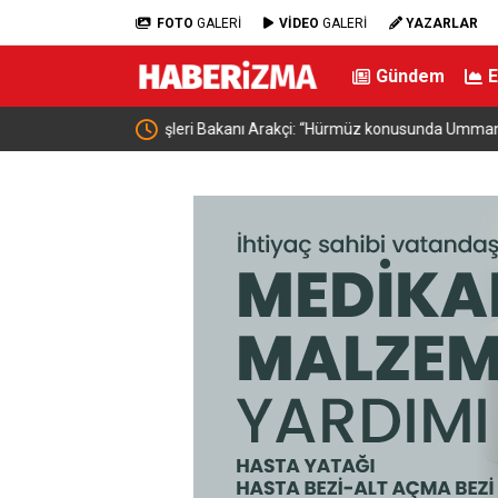
FOTO
GALERİ
VİDEO
GALERİ
YAZARLAR
Gündem
da Umman’la anlaşmaya
Bursa’da samanlık alevlere teslim oldu