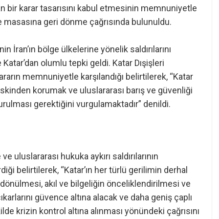
ayan bir karar tasarısını kabul etmesinin memnuniyetle
kere masasına geri dönme çağrısında bulunuldu.
n İran’ın bölge ülkelerine yönelik saldırılarını
 Katar’dan olumlu tepki geldi. Katar Dışişleri
ararın memnuniyetle karşılandığı belirtilerek, “Katar
ı riskinden korumak ve uluslararası barış ve güvenliği
rdurulması gerektiğini vurgulamaktadır” denildi.
ve uluslararası hukuka aykırı saldırılarının
ği belirtilerek, “Katar’ın her türlü gerilimin derhal
önülmesi, akıl ve bilgeliğin önceliklendirilmesi ve
ıkarlarını güvence altına alacak ve daha geniş çaplı
lde krizin kontrol altına alınması yönündeki çağrısını