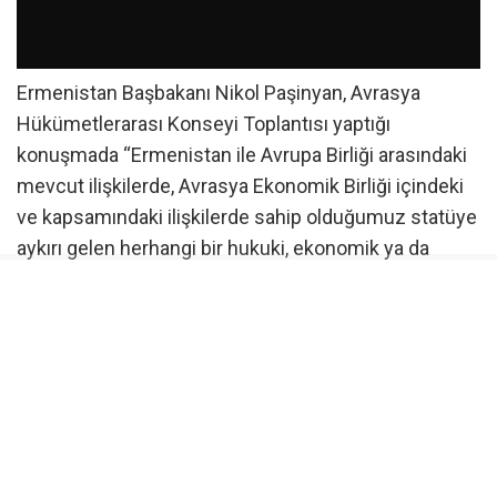
Ermenistan Başbakanı Nikol Paşinyan, Avrasya
Hükümetlerarası Konseyi Toplantısı yaptığı
konuşmada “Ermenistan ile Avrupa Birliği arasındaki
mevcut ilişkilerde, Avrasya Ekonomik Birliği içindeki
ve kapsamındaki ilişkilerde sahip olduğumuz statüye
aykırı gelen herhangi bir hukuki, ekonomik ya da
siyasi yükümlülük yoktur” dedi.
Ermenistan Başbakanı Nikol Paşinyan, Kırgızistan’ın
Çolpon-Ata şehrinde düzenlenen Avrasya
Hükümetlerarası Konseyi Toplantısına katılarak
burada bir konuşma yaptı. Paşinyan, konuşmasında
Ermenistan’ın Avrupa Birliği ve AEB ile olan ilişkilerini
değerlendirdi. AEB üyesi ülkelerin liderlerinin,