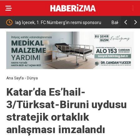
ponsoru
Bakan Yumaklı Duyurdu 17 Milyon Büyükbaşa Dijital
Cumhu
Takip Sistemi
Prens
Ana Sayfa
›
Dünya
Katar’da Es’hail-
3/Türksat-Biruni uydusu
stratejik ortaklık
anlaşması imzalandı