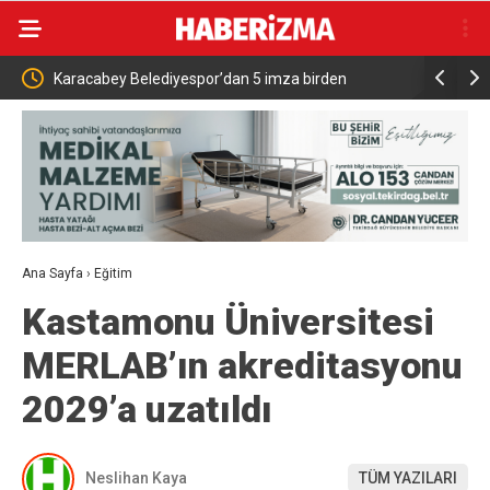
Karacabey Belediyespor’dan 5 imza birden
KTÜ Millî T
Ana Sayfa
›
Eğitim
Kastamonu Üniversitesi
MERLAB’ın akreditasyonu
2029’a uzatıldı
Neslihan Kaya
TÜM YAZILARI