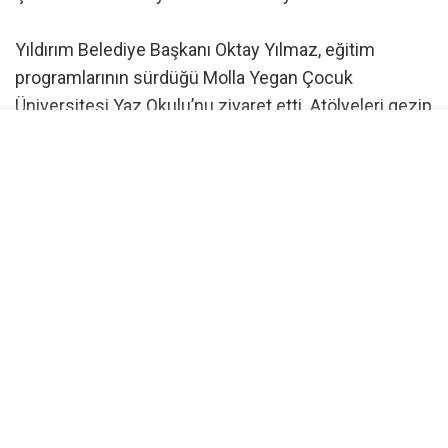
Yıldırım Belediye Başkanı Oktay Yılmaz, eğitim
programlarının sürdüğü Molla Yegan Çocuk
Üniversitesi Yaz Okulu’nu ziyaret etti. Atölyeleri gezip
çocuklarla bir araya gelen Başkan Yılmaz, “Molla
Yegan Çocuk Üniversitemiz, evlatlarımızın fikirlerini
hayata geçirebildiği ve üretkenliklerini geliştirdiği
değerli bir eğitim yuvası haline geldi. Çocuklarımız
burada hem eğlenerek öğreniyor hem de keşfederek
gelişiyor. Molla Yegan Çocuk Üniversitesi’nde
sunduğumuz güçlü eğitim programıyla geleceğin
bilim insanlarının, sanatçılarının ve düşünürlerinin
yetişmesine destek oluyoruz. Evlatlarımız burada
aldıkları eğitimlerle sadece akademik bilgi edinmiyor;
aynı zamanda üretmeyi, araştırmayı ve hayal kurmayı
öğrenerek geleceğe hazırlanıyor. Yıldırım’da bilim,