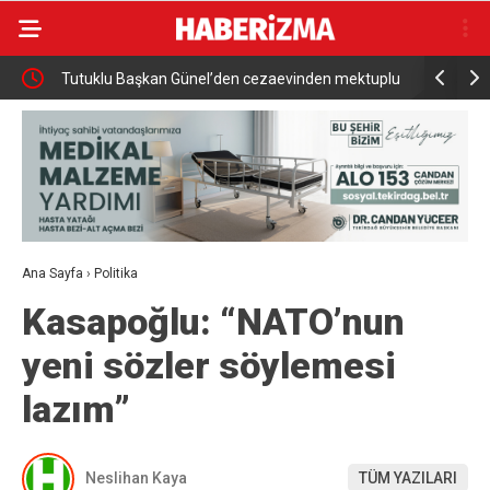
,
Tutuklu Başkan Günel’den cezaevinden mektuplu
Kanser gör
açıklama
ve tedavid
Ana Sayfa
›
Politika
Kasapoğlu: “NATO’nun
yeni sözler söylemesi
lazım”
Neslihan Kaya
TÜM YAZILARI