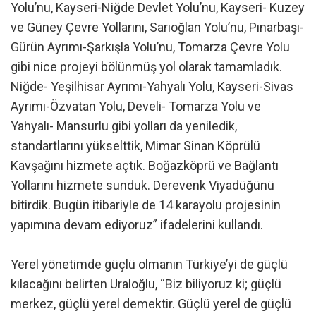
Yolu’nu, Kayseri-Niğde Devlet Yolu’nu, Kayseri- Kuzey
ve Güney Çevre Yollarını, Sarıoğlan Yolu’nu, Pınarbaşı-
Gürün Ayrımı-Şarkışla Yolu’nu, Tomarza Çevre Yolu
gibi nice projeyi bölünmüş yol olarak tamamladık.
Niğde- Yeşilhisar Ayrımı-Yahyalı Yolu, Kayseri-Sivas
Ayrımı-Özvatan Yolu, Develi- Tomarza Yolu ve
Yahyalı- Mansurlu gibi yolları da yeniledik,
standartlarını yükselttik, Mimar Sinan Köprülü
Kavşağını hizmete açtık. Boğazköprü ve Bağlantı
Yollarını hizmete sunduk. Derevenk Viyadüğünü
bitirdik. Bugün itibariyle de 14 karayolu projesinin
yapımına devam ediyoruz” ifadelerini kullandı.
Yerel yönetimde güçlü olmanın Türkiye’yi de güçlü
kılacağını belirten Uraloğlu, “Biz biliyoruz ki; güçlü
merkez, güçlü yerel demektir. Güçlü yerel de güçlü